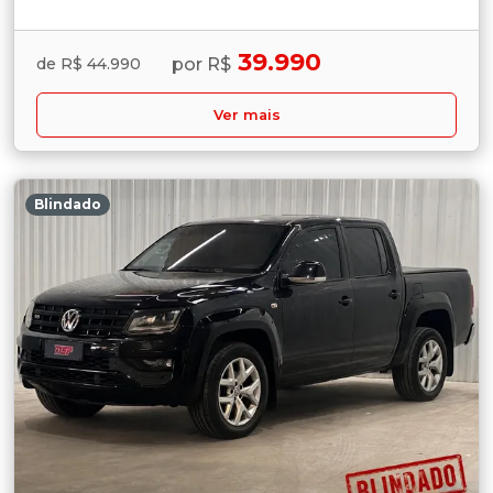
39.990
por R$
de R$ 44.990
Ver mais
Blindado