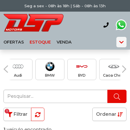
Seg a sex - 08h às 18h | Sáb - 08h às 13h
OFERTAS
ESTOQUE
VENDA
Audi
BMW
BYD
Caoa Chery
1
Filtrar
Ordenar
1
veículo encontrado