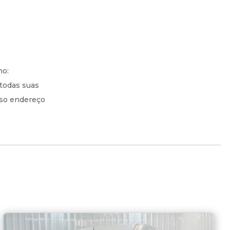
no:
todas suas
sso endereço