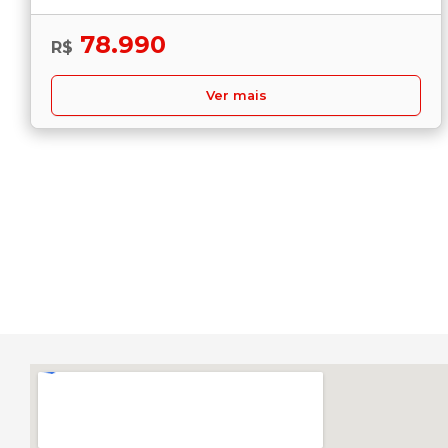
78.990
R$
Ver mais