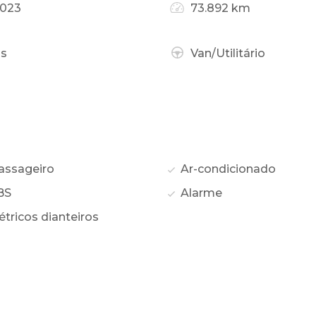
2023
73.892 km
as
Van/Utilitário
assageiro
Ar-condicionado
BS
Alarme
étricos dianteiros