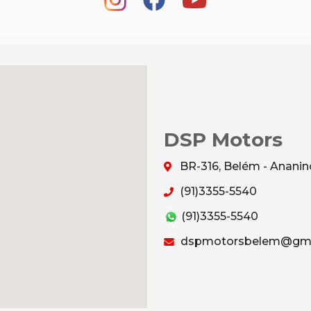
DSP Motors
BR-316, Belém - Anani
(91)3355-5540
(91)3355-5540
dspmotorsbelem@gma