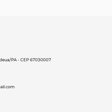
ndeua/PA - CEP 67030007
il.com