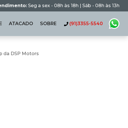
tendimento:
Seg a sex - 08h às 18h | Sáb - 08h às 13h
E
ATACADO
SOBRE
(91)3355-5540
p da DSP Motors