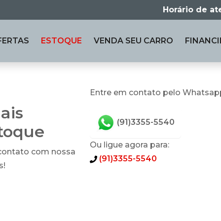
Horário de a
FERTAS
ESTOQUE
VENDA
SEU CARRO
FINANCI
Entre em contato pelo Whatsap
ais
(91)3355-5540
stoque
Ou ligue agora para:
 contato com nossa
(91)3355-5540
s!