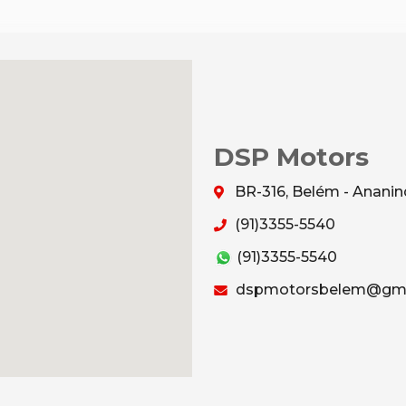
DSP Motors
BR-316, Belém - Anani
(91)3355-5540
(91)3355-5540
dspmotorsbelem@gma