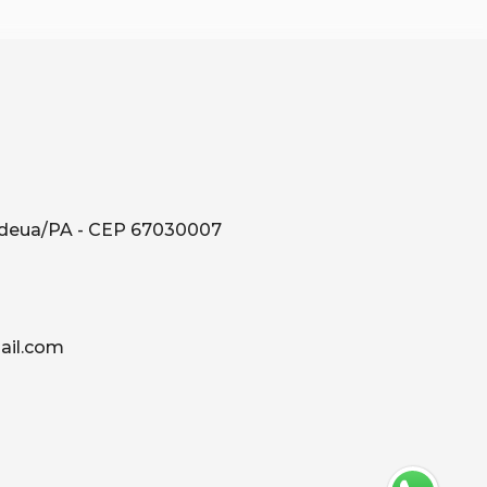
ndeua/PA - CEP 67030007
il.com