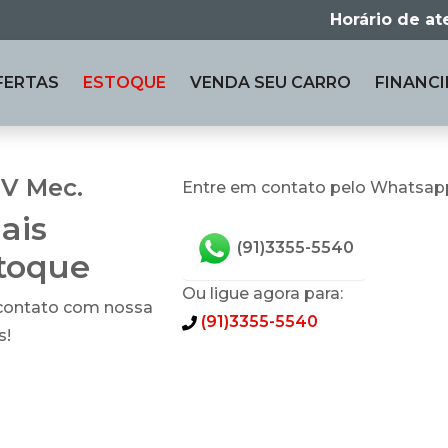
Horário de a
FERTAS
ESTOQUE
VENDA
SEU CARRO
FINANCI
2V Mec.
Entre em contato pelo Whatsap
ais
(91)3355-5540
stoque
Ou ligue agora para:
 contato com nossa
(91)3355-5540
s!