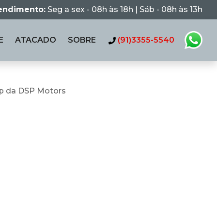
tendimento:
Seg a sex - 08h às 18h | Sáb - 08h às 13h
E
ATACADO
SOBRE
(91)3355-5540
p da DSP Motors