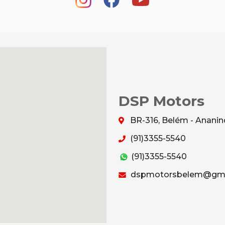
DSP Motors
BR-316, Belém - Anani
(91)3355-5540
(91)3355-5540
dspmotorsbelem@gma