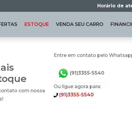
Horário de a
FERTAS
ESTOQUE
VENDA
SEU CARRO
FINANCI
p
Entre em contato pelo Whatsap
ais
(91)3355-5540
stoque
Ou ligue agora para:
 contato com nossa
(91)3355-5540
s!