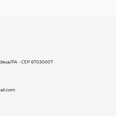
ndeua/PA - CEP 67030007
il.com