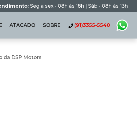
tendimento:
Seg a sex - 08h às 18h | Sáb - 08h às 13h
E
ATACADO
SOBRE
(91)3355-5540
p da DSP Motors