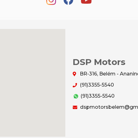
DSP Motors
BR-316, Belém - Anani
(91)3355-5540
(91)3355-5540
dspmotorsbelem@gma