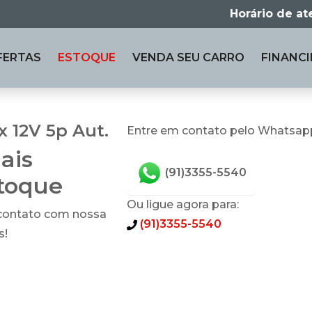
Horário de a
FERTAS
ESTOQUE
VENDA
SEU CARRO
FINANCI
x 12V 5p Aut.
Entre em contato pelo Whatsap
ais
(91)3355-5540
stoque
Ou ligue agora para:
 contato com nossa
(91)3355-5540
s!