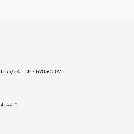
ndeua/PA - CEP 67030007
il.com