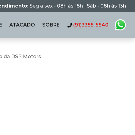
tendimento:
Seg a sex - 08h às 18h | Sáb - 08h às 13h
E
ATACADO
SOBRE
(91)3355-5540
p da DSP Motors