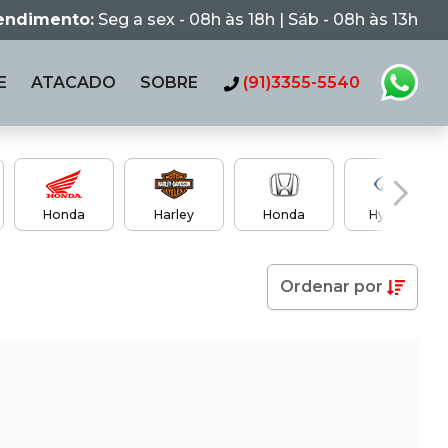
tendimento:
Seg a sex - 08h às 18h | Sáb - 08h às 13h
E
ATACADO
SOBRE
(91)3355-5540
Honda
Harley
Honda
Hyundai
Ordenar
por