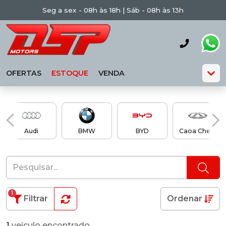
Seg a sex - 08h às 18h | Sáb - 08h às 13h
OFERTAS
ESTOQUE
VENDA
Audi
BMW
BYD
Caoa Chery
1
Filtrar
Ordenar
1
veículo encontrado