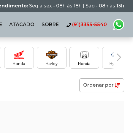
tendimento:
Seg a sex - 08h às 18h | Sáb - 08h às 13h
E
ATACADO
SOBRE
(91)3355-5540
Honda
Harley
Honda
Hyundai
Ordenar
por