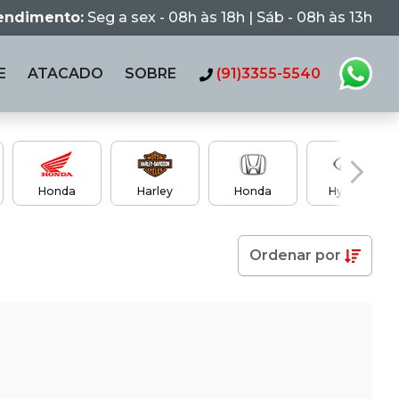
tendimento:
Seg a sex - 08h às 18h | Sáb - 08h às 13h
E
ATACADO
SOBRE
(91)3355-5540
Honda
Harley
Honda
Hyundai
Ordenar
por