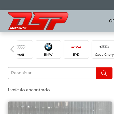
O
en
Audi
BMW
BYD
Caoa Chery
1
veículo encontrado