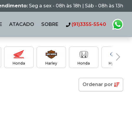
tendimento:
Seg a sex - 08h às 18h | Sáb - 08h às 13h
E
ATACADO
SOBRE
(91)3355-5540
Honda
Harley
Honda
Hyundai
Ordenar
por