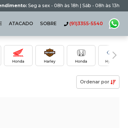
tendimento:
Seg a sex - 08h às 18h | Sáb - 08h às 13h
E
ATACADO
SOBRE
(91)3355-5540
Honda
Harley
Honda
Hyundai
Ordenar
por