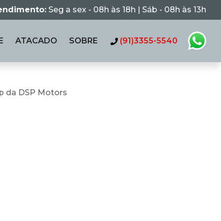
tendimento:
Seg a sex - 08h às 18h | Sáb - 08h às 13h
E
ATACADO
SOBRE
(91)3355-5540
p da DSP Motors