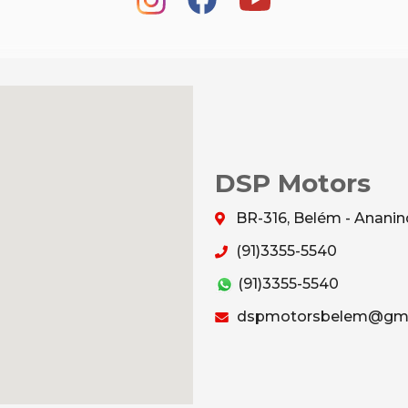
DSP Motors
BR-316, Belém - Anani
(91)3355-5540
(91)3355-5540
dspmotorsbelem@gma