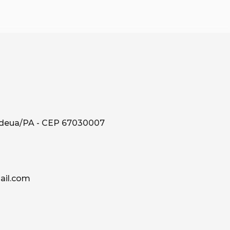
ndeua/PA - CEP 67030007
il.com