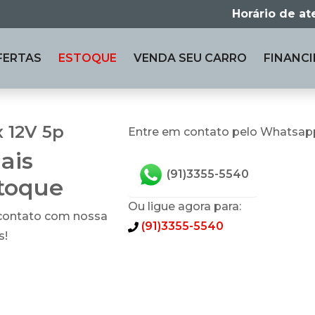
Horário de a
FERTAS
ESTOQUE
VENDA
SEU CARRO
FINANCI
x 12V 5p
Entre em contato pelo Whatsap
ais
(91)3355-5540
stoque
Ou ligue agora para:
 contato com nossa
(91)3355-5540
s!